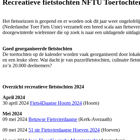
Recreatieve fietstochten
NFTU Toertochte
Het fietsseizoen is geopend en er worden ook dit jaar weer ongelofel
(Nederlandse Toer Fiets Unie) verzamelt een breed scala aan fietseven
doorgewinterde wielrenner die op zoek is naar een uitdagende uitdag
Goed georganiseerde fietstochten
De toertochten op de kalender worden vaak georganiseerd door lokale 
en een leuke sfeer. Wat dacht je van puzzelfietstochten, culinaire fie
zo’n 20.000 deelnemers?
Overzicht recreatieve fietstochten 2024
April 2024
30 april 2024
Fiets4Daagse Hoorn 2024
(Hoorn)
Mei 2024
09 mei 2024
Betuwse Fietsvierdaagse
(Kerk-Avezaath)
09 mei 2024
51 ste Fietsvierdaagse Hoeven 2024
(Hoeven)