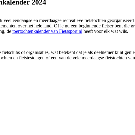
nkalender 2024
ijk veel eendaagse en meerdaagse recreatieve fietstochten georganiseer
ementen over het hele land. Of je nu een beginnende fietser bent die gr
ing, de
toertochtenkalender van Fietssport.nl
heeft voor elk wat wils.
fietsclubs of organisaties, wat betekent dat je als deelnemer kunt gen
tstochten en fietstestdagen of een van de vele meerdaagse fietstochten v