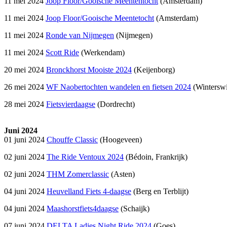
11 mei 2024
Joop Floor/Gooische Meententocht
(Amsterdam)
11 mei 2024
Joop Floor/Gooische Meentetocht
(Amsterdam)
11 mei 2024
Ronde van Nijmegen
(Nijmegen)
11 mei 2024
Scott Ride
(Werkendam)
20 mei 2024
Bronckhorst Mooiste 2024
(Keijenborg)
26 mei 2024
WF Naobertochten wandelen en fietsen 2024
(Winterswi
28 mei 2024
Fietsvierdaagse
(Dordrecht)
Juni 2024
01 juni 2024
Chouffe Classic
(Hoogeveen)
02 juni 2024
The Ride Ventoux 2024
(Bédoin, Frankrijk)
02 juni 2024
THM Zomerclassic
(Asten)
04 juni 2024
Heuvelland Fiets 4-daagse
(Berg en Terblijt)
04 juni 2024
Maashorstfiets4daagse
(Schaijk)
07 juni 2024
DELTA Ladies Night Ride 2024
(Goes)