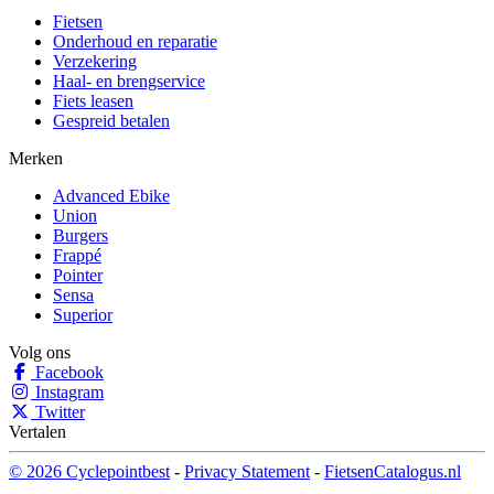
Fietsen
Onderhoud en reparatie
Verzekering
Haal- en brengservice
Fiets leasen
Gespreid betalen
Merken
Advanced Ebike
Union
Burgers
Frappé
Pointer
Sensa
Superior
Volg ons
Facebook
Instagram
Twitter
Vertalen
© 2026 Cyclepointbest
-
Privacy Statement
-
FietsenCatalogus.nl