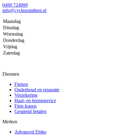
0499 724999
info@cyclepointbest.nl
Maandag
Dinsdag
Woensdag
Donderdag
Vrijdag
Zaterdag
Diensten
Fietsen
Onderhoud en reparatie
Verzekering
Haal- en brengservice
Fiets leasen
Gespreid betalen
Merken
Advanced Ebike