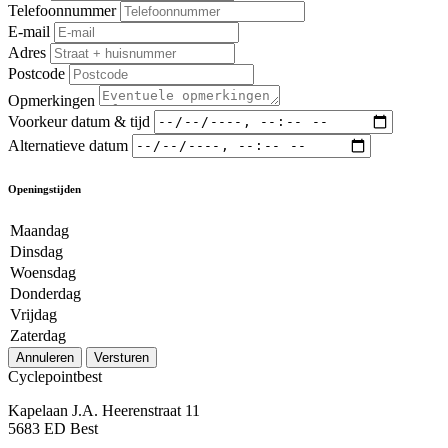
Telefoonnummer
E-mail
Adres
Postcode
Opmerkingen
Voorkeur datum & tijd
Alternatieve datum
Openingstijden
Maandag
Dinsdag
Woensdag
Donderdag
Vrijdag
Zaterdag
Annuleren
Versturen
Cyclepointbest
Kapelaan J.A. Heerenstraat 11
5683 ED Best