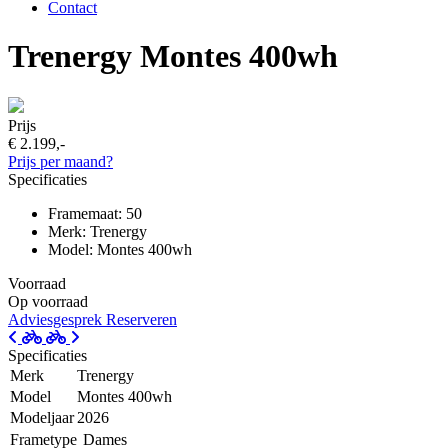
Contact
Trenergy Montes 400wh
Prijs
€ 2.199,-
Prijs per maand?
Specificaties
Framemaat: 50
Merk: Trenergy
Model: Montes 400wh
Voorraad
Op voorraad
Adviesgesprek
Reserveren
Specificaties
Merk
Trenergy
Model
Montes 400wh
Modeljaar
2026
Frametype
Dames