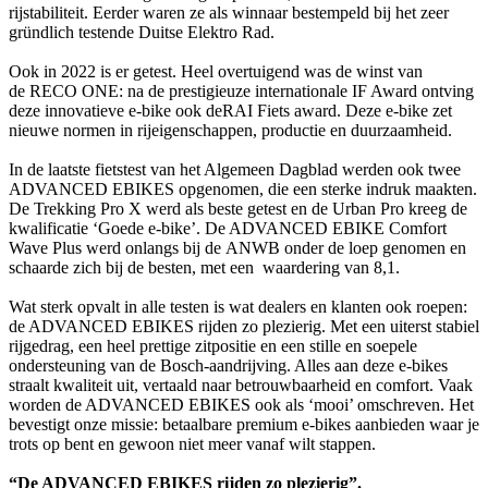
rijstabiliteit. Eerder waren ze als winnaar bestempeld bij het zeer
gründlich testende Duitse Elektro Rad.
Ook in 2022 is er getest. Heel overtuigend was de winst van
de RECO ONE: na de prestigieuze internationale IF Award ontving
deze innovatieve e-bike ook deRAI Fiets award. Deze e-bike zet
nieuwe normen in rijeigenschappen, productie en duurzaamheid.
In de laatste fietstest van het Algemeen Dagblad werden ook twee
ADVANCED EBIKES opgenomen, die een sterke indruk maakten.
De Trekking Pro X werd als beste getest en de Urban Pro kreeg de
kwalificatie ‘Goede e-bike’. De ADVANCED EBIKE Comfort
Wave Plus werd onlangs bij de ANWB onder de loep genomen en
schaarde zich bij de besten, met een waardering van 8,1.
Wat sterk opvalt in alle testen is wat dealers en klanten ook roepen:
de ADVANCED EBIKES rijden zo plezierig. Met een uiterst stabiel
rijgedrag, een heel prettige zitpositie en een stille en soepele
ondersteuning van de Bosch-aandrijving. Alles aan deze e-bikes
straalt kwaliteit uit, vertaald naar betrouwbaarheid en comfort. Vaak
worden de ADVANCED EBIKES ook als ‘mooi’ omschreven. Het
bevestigt onze missie: betaalbare premium e-bikes aanbieden waar je
trots op bent en gewoon niet meer vanaf wilt stappen.
“De ADVANCED EBIKES rijden zo plezierig”.