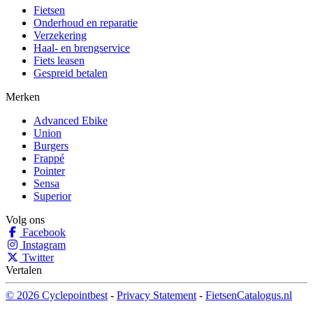
Fietsen
Onderhoud en reparatie
Verzekering
Haal- en brengservice
Fiets leasen
Gespreid betalen
Merken
Advanced Ebike
Union
Burgers
Frappé
Pointer
Sensa
Superior
Volg ons
Facebook
Instagram
Twitter
Vertalen
© 2026 Cyclepointbest
-
Privacy Statement
-
FietsenCatalogus.nl