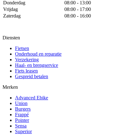
Donderdag
08:00 - 13:00
Vrijdag
08:00 - 17:00
Zaterdag
08:00 - 16:00
Diensten
Fietsen
Onderhoud en reparatie
Verzekering
Haal- en brengservice
Fiets leasen
Gespreid betalen
Merken
Advanced Ebike
Union
Burgers
Frappé
Pointer
Sensa
Superior