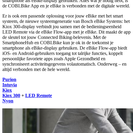
smartphone als eBike-display gebruiken. Alles wat je nodig hebt, is
de COBI.Bike App en je eBike is verbonden met de digitale wereld.
Er is ook een passende oplossing voor jouw eBike met het smart
systeem, de nieuwe systeemgeneratie van Bosch eBike Systems: het
Kiox 300-display verbindt jou samen met de bedieningseenheid
LED Remote via de eBike Flow-app met je eBike. Dit maakt de app
de sleutel tot jouw Connected Biking-belevenis. Met de
SmartphoneHub en COBI.Bike kun je ok in de toekomst je
smartphone als eBike-display gebruiken. De eBike Flow-app biedt
iOS- en Android-gebruikers toegang tot talrijke functies, koppelt
persoonlijke favoriete apps zoals Apple Gezondheid en
synchroniseert activiteitsgegevens volauto­matisch. Onderweg – en
altijd verbonden met de hele wereld.
Purion
Intuvia
Kiox
Kiox 300
+
LED Remote
Nyon