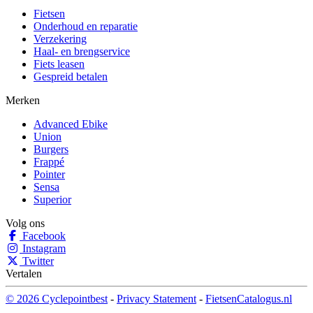
Fietsen
Onderhoud en reparatie
Verzekering
Haal- en brengservice
Fiets leasen
Gespreid betalen
Merken
Advanced Ebike
Union
Burgers
Frappé
Pointer
Sensa
Superior
Volg ons
Facebook
Instagram
Twitter
Vertalen
© 2026 Cyclepointbest
-
Privacy Statement
-
FietsenCatalogus.nl