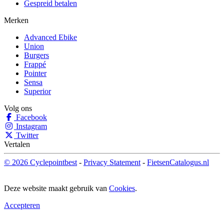
Gespreid betalen
Merken
Advanced Ebike
Union
Burgers
Frappé
Pointer
Sensa
Superior
Volg ons
Facebook
Instagram
Twitter
Vertalen
© 2026 Cyclepointbest
-
Privacy Statement
-
FietsenCatalogus.nl
Deze website maakt gebruik van
Cookies
.
Accepteren