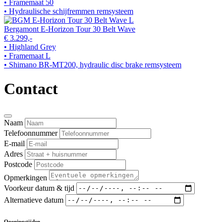
• Framemaat 50
• Hydraulische schijfremmen remsysteem
Bergamont E-Horizon Tour 30 Belt Wave
€ 3.299,-
• Highland Grey
• Framemaat L
• Shimano BR-MT200, hydraulic disc brake remsysteem
Contact
Naam
Telefoonnummer
E-mail
Adres
Postcode
Opmerkingen
Voorkeur datum & tijd
Alternatieve datum
Openingstijden