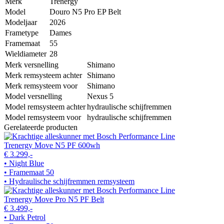
Merk
Trenergy
Model
Douro N5 Pro EP Belt
Modeljaar
2026
Frametype
Dames
Framemaat
55
Wieldiameter
28
Merk versnelling
Shimano
Merk remsysteem achter
Shimano
Merk remsysteem voor
Shimano
Model versnelling
Nexus 5
Model remsysteem achter
hydraulische schijfremmen
Model remsysteem voor
hydraulische schijfremmen
Gerelateerde producten
Trenergy Move N5 PF 600wh
€ 3.299,-
• Night Blue
• Framemaat 50
• Hydraulische schijfremmen remsysteem
Trenergy Move Pro N5 PF Belt
€ 3.499,-
• Dark Petrol