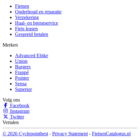
Fietsen
Onderhoud en reparatie
Verzekering
Haal- en brengservice
Fiets leasen
Gespreid betalen
Merken
Advanced Ebike
Union
Burgers
Frappé
Pointer
Sensa
Superior
Volg ons
Facebook
Instagram
Twitter
Vertalen
© 2026 Cyclepointbest
-
Privacy Statement
-
FietsenCatalogus.nl