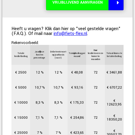
VRIJBLIJVEND AANVRAGEN
Heeft u vragen? Klik dan
hier op "veel gestelde vragen"
(F.A.Q.)
. Of mail naar
info@fiets-flex.nl
.
Rekenvoorbeeld:
Duur
Jaarlijkse
Debetrentevoet
Totale
Termijnbedrag per
kredietovereen-
Totaal door u te
kosten
op jaarbasis
kredietbedrag
maand
komst in
betalen bedrag
percentage
(vast)
maanden
€
2500
12
%
12
%
€
48,08
72
€
3461,88
€
5000
10,7
%
10,7
%
€
93,16
72
€
6707,22
€
€
10000
8,3
%
8,3
%
€
175,33
72
12623,95
€
€
15000
7,1
%
7,1
%
€
254,86
72
18350,20
€
€
25000
7
%
7
%
€
423,65
72
30502,70