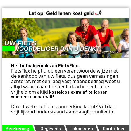
UW FIETS
VOORDELIGER DAN U DENKT
Het betaalgemak van FietsFlex
FietsFlex helpt u op een verantwoorde wijze met
de aankoop van uw
fiets
, dus geen verrassingen
achteraf, met een laag vast maandbedrag weet u
altijd waar u aan toe bent, daarbij heeft u de
vrijheid om altijd
kosteloos extra af te lossen
wanneer u maar wilt!
Direct weten of u in aanmerking komt? Vul dan
vrijblijvend onderstaand aanvraagformulier in.
Berekening
Gegevens
Inkomsten
Controleer